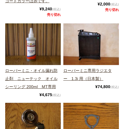
コードカラーは赤です。
¥2,000
(税込)
¥9,240
(税込)
売り切れ
売り切れ
ローバーミニ・オイル漏れ防
ローバーミニ専用ラジエタ
止剤 ニューテック オイル
ー 1.3i 用（日本製）
シーリング 200ml MT専用
¥74,800
(税込)
¥4,675
(税込)