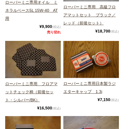
ローバーミニ専用オイル ミ
ローバーミニ専用 高級フロ
ネラルベース5L 15W-40 AT
アマットセット ブラック／
用
レッド（前後セット）
¥9,900
(税込)
¥18,700
(税込)
売り切れ
ローバーミニ専用日本製ラジ
ローバーミニ専用 フロアマ
エターキャップ 1.3i
ットチェック柄（前後セッ
¥7,150
ト・シルバー/BK）
(税込)
¥16,500
(税込)