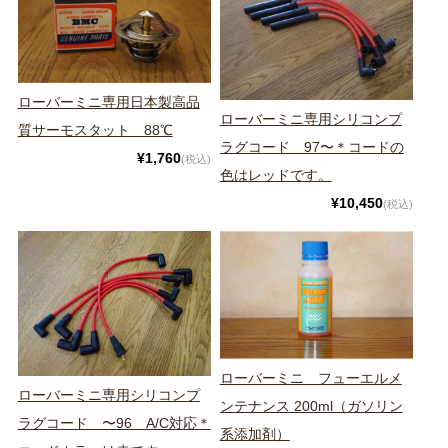
ローバーミニ専用日本製高品
ローバーミニ専用シリコンプ
質サーモスタット 88℃
ラグコード 97〜＊コードの
¥1,760
(税込)
色はレッドです。
¥10,450
(税込)
ローバーミニ フューエルメ
ローバーミニ専用シリコンプ
ンテナンス 200ml（ガソリン
ラグコード 〜96 A/C対応＊
系添加剤）