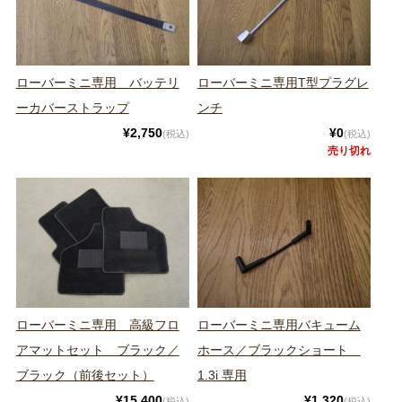
ローバーミニ専用 バッテリ
ローバーミニ専用T型プラグレ
ーカバーストラップ
ンチ
¥2,750
¥0
(税込)
(税込)
売り切れ
ローバーミニ専用 高級フロ
ローバーミニ専用バキューム
アマットセット ブラック／
ホース／ブラックショート
ブラック（前後セット）
1.3i 専用
¥15,400
¥1,320
(税込)
(税込)