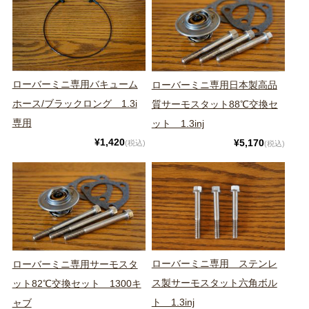
ローバーミニ専用バキューム
ローバーミニ専用日本製高品
ホース/ブラックロング 1.3i
質サーモスタット88℃交換セ
専用
ット 1.3inj
¥1,420
¥5,170
(税込)
(税込)
ローバーミニ専用 ステンレ
ローバーミニ専用サーモスタ
ス製サーモスタット六角ボル
ット82℃交換セット 1300キ
ト 1.3inj
ャブ