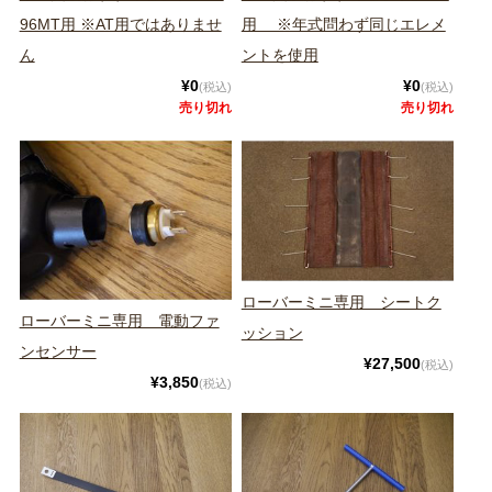
96MT用 ※AT用ではありませ
用 ※年式問わず同じエレメ
ん
ントを使用
¥0
¥0
(税込)
(税込)
売り切れ
売り切れ
ローバーミニ専用 シートク
ローバーミニ専用 電動ファ
ッション
ンセンサー
¥27,500
(税込)
¥3,850
(税込)